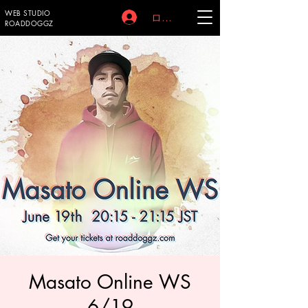
WEB STUDIO
ログイン
ROADDOGGZ
Masato Online WS
6/19