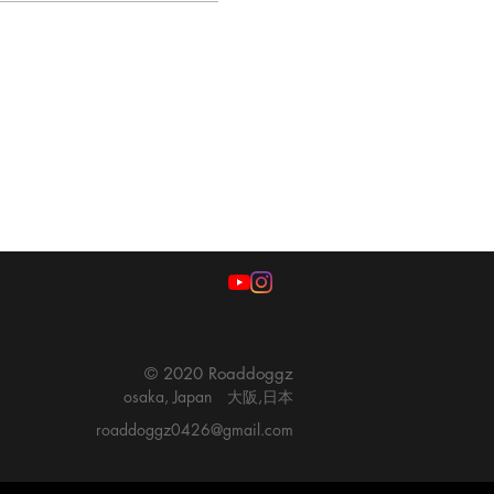
© 2020 Roaddoggz
osaka, Japan 大阪,日本
roaddoggz0426@gmail.com