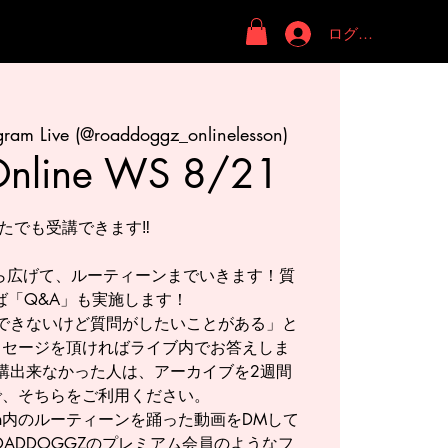
ログイン
gram Live (@roaddoggz_onlinelesson)
Online WS 8/21
なたでも受講できます‼️
から広げて、ルーティーンまでいきます！質
ば「Q&A」も実施します！
できないけど質問がしたいことがある」と
ッセージを頂ければライブ内でお答えしま
講出来なかった人は、アーカイブを2週間
゙、そちらをご利用ください。
後、lesson内のルーティーンを踊った動画をDMして
o ROADDOGGZのプレミアム会員のようなフ