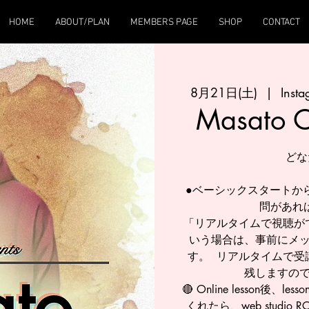
HOME
ABOUT/PLAN
MEMBERS PAGE
SHOP
CONTACT
8月21日(土)
  |  
Insta
Masato 
ど
●ベーシックスタート
問があれ
「リアルタイムで視聴が
いう場合は、事前にメ
す。 リアルタイムで受
残しますのて
🔴 Online lesson
くれたら、web studi