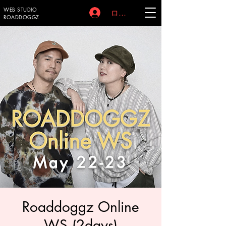
WEB STUDIO
ログイン
ROADDOGGZ
Roaddoggz Online
WS (2days)