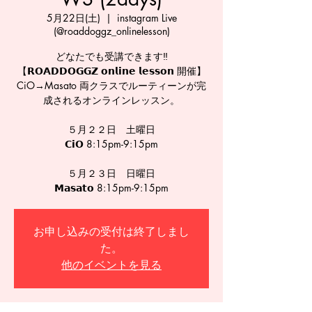
5月22日(土)
  |  
instagram Live
(@roaddoggz_onlinelesson)
どなたでも受講できます‼️
【𝗥𝗢𝗔𝗗𝗗𝗢𝗚𝗚𝗭 𝗼𝗻𝗹𝗶𝗻𝗲 𝗹𝗲𝘀𝘀𝗼𝗻 開催】
CiO→Masato 両クラスでルーティーンが完
成されるオンラインレッスン。
５月２２日 土曜日
𝗖𝗶𝗢 8:15pm-9:15pm
５月２３日 日曜日
𝗠𝗮𝘀𝗮𝘁𝗼 8:15pm-9:15pm
お申し込みの受付は終了しまし
た。
他のイベントを見る