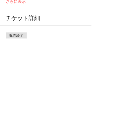
さらに表示
チケット詳細
販売終了
チケットの種類
Roaddoggz Online WS
詳細を見る
価格
￥3,500
+チケット手数料￥88
このイベントをシェア