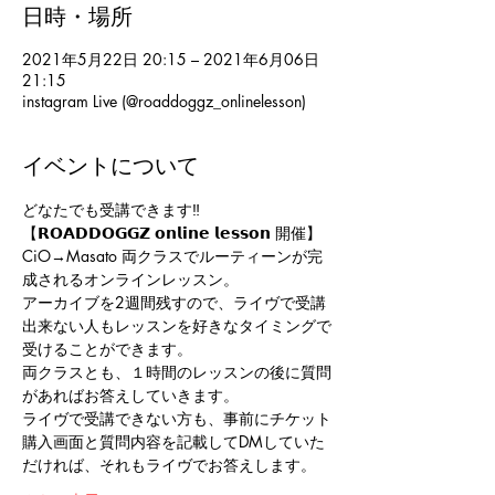
日時・場所
2021年5月22日 20:15 – 2021年6月06日
21:15
instagram Live (@roaddoggz_onlinelesson)
イベントについて
どなたでも受講できます‼️
【𝗥𝗢𝗔𝗗𝗗𝗢𝗚𝗚𝗭 𝗼𝗻𝗹𝗶𝗻𝗲 𝗹𝗲𝘀𝘀𝗼𝗻 開催】
CiO→Masato 両クラスでルーティーンが完
成されるオンラインレッスン。
アーカイブを2週間残すので、ライヴで受講
出来ない人もレッスンを好きなタイミングで
受けることができます。
両クラスとも、１時間のレッスンの後に質問
があればお答えしていきます。
ライヴで受講できない方も、事前にチケット
購入画面と質問内容を記載してDMしていた
だければ、それもライヴでお答えします。