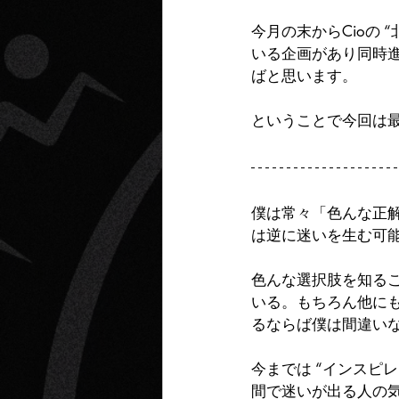
今月の末からCioの
いる企画があり同時
ばと思います。
ということで今回は
僕は常々「色んな正
は逆に迷いを生む可
色んな選択肢を知るこ
いる。もちろん他に
るならば僕は間違い
今までは “インスピ
間で迷いが出る人の