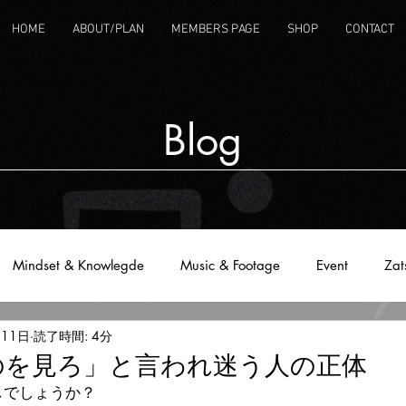
HOME
ABOUT/PLAN
MEMBERS PAGE
SHOP
CONTACT
Blog
Mindset & Knowlegde
Music & Footage
Event
Zat
月11日
読了時間: 4分
のを見ろ」と言われ迷う人の正体
しでしょうか？