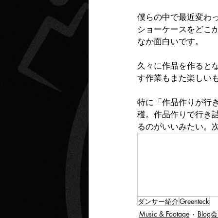
僕らの中で最近変わ
ショーケースをどこ
なか面白いです。
久々に作品を作ると
す作業もまた楽しい
特に「作品作りが行
穫。作品作りで行き
るのがいいみたい。
ダンサー紹介
Greenteck
Music & Footage
Blog