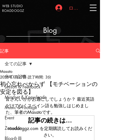
WEB STUDIO
ログイン
ROADDOGGZ
Blog
記事
全ての記事
Masato
全ての記事
2025年1月27日
読了時間: 3分
初心忘れべからず 【モチベーションの
Lesson & Feedback
安定を図る】
Mindset & Knowlegde
皆さんいかがお過ごしでしょうか？ 最近英語
だけでなくスペイン語も勉強しはじめまし
Music & Footage
た、筆者のMasatoです。
Event
記事の続きは…
Zatsudan
roaddoggz.com を定期購読してお読みくだ
さい。
Blog会員