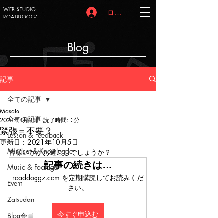
WEB STUDIO
ログイン
ROADDOGGZ
Blog
記事
全ての記事
Masato
全ての記事
2021年4月28日
読了時間: 3分
緊張＝不要？
Lesson & Feedback
更新日：
2021年10月5日
Mindset & Knowlegde
皆様いかがお過ごしでしょうか？
記事の続きは…
Music & Footage
roaddoggz.com を定期購読してお読みくだ
Event
さい。
Zatsudan
今すぐ申込む
Blog会員