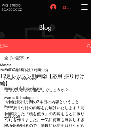
WEB STUDIO
ログイン
ROADDOGGZ
Blog
記事
全ての記事
Masato
全ての記事
2023年12月16日
読了時間: 1分
12月レッスン動画②【応用 振り付け
Lesson & Feedback
編】
Mindset & Knowlegde
皆さんいかがお過ごしでしょうか？
Music & Footage
今回は応用月間の2本目の内容ということ
Event
で、振り付けの内容をお届けいたします！前
回解説した『頭を使う』の内容をもとに振り
Zatsudan
付けを作りました。一気に何度も練習しすぎ
Blog会員
ると目が回るので、適度に休憩を取りながら