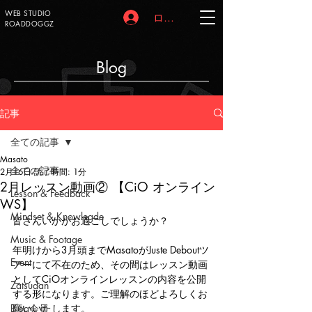
WEB STUDIO
ログイン
ROADDOGGZ
Blog
記事
全ての記事
Masato
全ての記事
2月16日
読了時間: 1分
2月レッスン動画② 【CiO オンライン
Lesson & Feedback
WS】
Mindset & Knowlegde
皆さんいかがお過ごしでしょうか？
Music & Footage
年明けから3月頭までMasatoがJuste Deboutツ
Event
アーにて不在のため、その間はレッスン動画
としてCiOオンラインレッスンの内容を公開
Zatsudan
する形になります。ご理解のほどよろしくお
Blog会員
願いいたします。