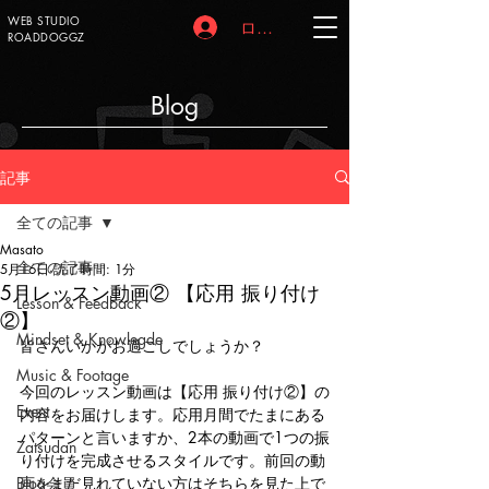
WEB STUDIO
ログイン
ROADDOGGZ
Blog
記事
全ての記事
Masato
全ての記事
5月16日
読了時間: 1分
5月レッスン動画② 【応用 振り付け
Lesson & Feedback
②】
Mindset & Knowlegde
皆さんいかがお過ごしでしょうか？
Music & Footage
今回のレッスン動画は【応用 振り付け②】の
Event
内容をお届けします。応用月間でたまにある
パターンと言いますか、2本の動画で1つの振
Zatsudan
り付けを完成させるスタイルです。前回の動
Blog会員
画をまだ見れていない方はそちらを見た上で