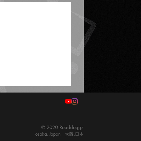
© 2020 Roaddoggz
osaka, Japan 大阪,日本