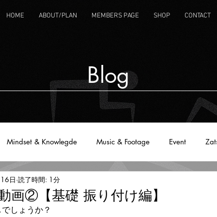
HOME
ABOUT/PLAN
MEMBERS PAGE
SHOP
CONTACT
Blog
Mindset & Knowlegde
Music & Footage
Event
Zat
月16日
読了時間: 1分
動画②【基礎 振り付け編】
しでしょうか？