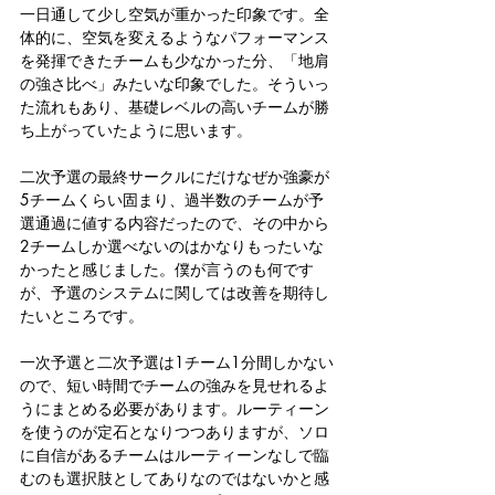
一日通して少し空気が重かった印象です。全
体的に、空気を変えるようなパフォーマンス
を発揮できたチームも少なかった分、「地肩
の強さ比べ」みたいな印象でした。そういっ
た流れもあり、基礎レベルの高いチームが勝
ち上がっていたように思います。
二次予選の最終サークルにだけなぜか強豪が
5チームくらい固まり、過半数のチームが予
選通過に値する内容だったので、その中から
2チームしか選べないのはかなりもったいな
かったと感じました。僕が言うのも何です
が、予選のシステムに関しては改善を期待し
たいところです。
一次予選と二次予選は1チーム1分間しかない
ので、短い時間でチームの強みを見せれるよ
うにまとめる必要があります。ルーティーン
を使うのが定石となりつつありますが、ソロ
に自信があるチームはルーティーンなしで臨
むのも選択肢としてありなのではないかと感