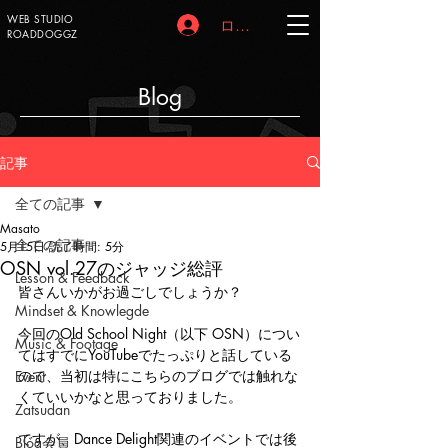
WEB STUDIO
ログイン
ROADDOGGZ
Blog
記事
全ての記事
Masato
全ての記事
5月15日
読了時間: 5分
OSN vol.27のジャッジ総評
Lesson & Feedback
皆さんいかがお過ごしでしょうか？
Mindset & Knowlegde
今回のOld School Night（以下 OSN）につい
Music & Footage
てはすでにYouTubeでたっぷりと話している
ので、当初は特にこちらのブログでは触れな
Event
くていいかなと思っておりました。
Zatsudan
ですが、Dance Delight関連のイベントでは後
Blog会員