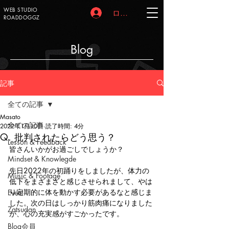
WEB STUDIO
ログイン
ROADDOGGZ
Blog
記事
全ての記事
Masato
全ての記事
2022年1月10日
読了時間: 4分
Q. 批判されたらどう思う？
Lesson & Feedback
皆さんいかがお過ごしでしょうか？
Mindset & Knowlegde
先日2022年の初踊りをしましたが、体力の
Music & Footage
低下をまざまざと感じさせられまして、やは
り定期的に体を動かす必要があるなと感じま
Event
した。次の日はしっかり筋肉痛になりました
Zatsudan
が、心の充実感がすごかったです。
Blog会員