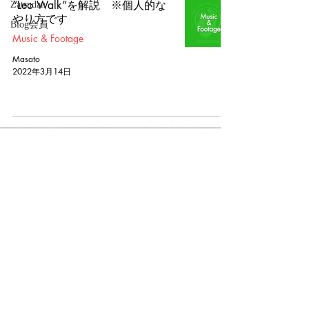
“Leo Walk”を解説 ※個人的な
Zatsudan
やり方です
Blog会員
Music & Footage
Masato
2022年3月14日
ご質問はチャットか
CONTACT
から
ご連絡ください
​よくあるご質問
​各プランの詳細
​特商法に関する記載
プライバシーポリシー