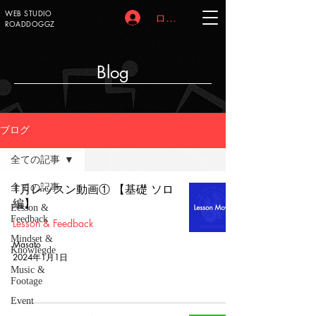
WEB STUDIO
ログイン
ROADDOGGZ
Blog
ブログ
全ての記事
全ての記事
1月レッスン動画① 【基礎 ソロ
編】
Lesson &
Feedback
Lesson & Feedback
Mindset &
Masato
Knowlegde
2024年1月1日
Music &
Footage
Event