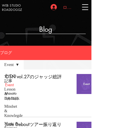
WEB STUDIO
ログイン
ROADDOGGZ
Blog
ブログ
Event
全ての
OSN vol.27のジャッジ総評
記事
Event
Lesson
Masato
&
5月15日
Feedback
Mindset
&
Knowlegde
Music &
Juste Deboutツアー振り返り