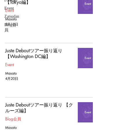
Footage
【Tokyo編】
Event
Event
Zatsudan
Masato
5月12日
Blog会
員
Juste Deboutツアー振り返り
【Washington DC編】
Event
Masato
4月20日
Juste Deboutツアー振り返り 【ク
ルーズ編】
Blog会員
Masato