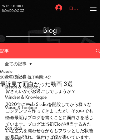
WEB STUDIO
ログイン
ROADDOGGZ
Blog
記事
全ての記事
Masato
全ての記事
2022年1月26日
読了時間: 4分
最近見て面白かった動画 3選
Lesson & Feedback
皆さんいかがお過ごしでしょうか？
Mindset & Knowlegde
2020年にWeb Studioを開設してから様々な
Music & Footage
コンテンツを作ってきましたが、その中でも
ここ最近はブログを書くことに面白さを感じ
Event
ています。ブログは当初Cioが担当するみた
Zatsudan
いな空気を漂わせながらもフワッとした状態
で月日が流れ、気付けば僕が書いています。
Blog会員