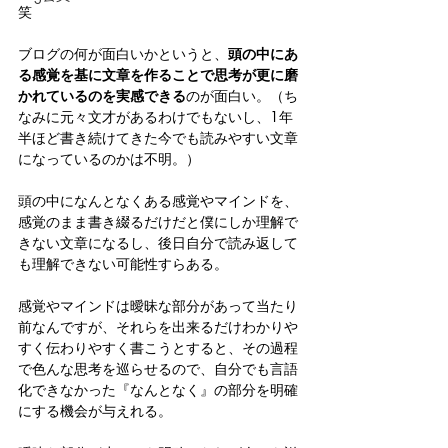
笑
ブログの何が面白いかというと、
頭の中にあ
る感覚を基に文章を作ることで思考が更に磨
かれているのを実感できる
のが面白い。（ち
なみに元々文才があるわけでもないし、1年
半ほど書き続けてきた今でも読みやすい文章
になっているのかは不明。）
頭の中になんとなくある感覚やマインドを、
感覚のまま書き綴るだけだと僕にしか理解で
きない文章になるし、後日自分で読み返して
も理解できない可能性すらある。
感覚やマインドは曖昧な部分があって当たり
前なんですが、それらを出来るだけわかりや
すく伝わりやすく書こうとすると、その過程
で色んな思考を巡らせるので、自分でも言語
化できなかった『なんとなく』の部分を明確
にする機会が与えれる。