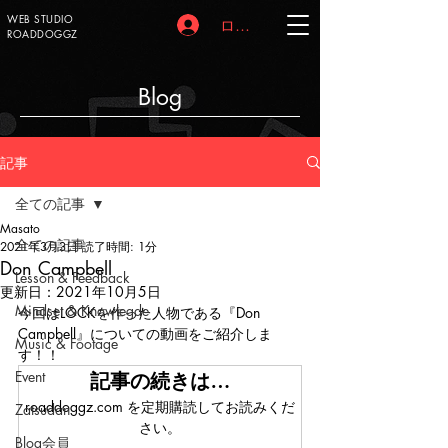
WEB STUDIO
ログイン
ROADDOGGZ
Blog
記事
全ての記事
Masato
全ての記事
2021年3月3日
読了時間: 1分
Don Campbell
Lesson & Feedback
更新日：
2021年10月5日
Mindset & Knowlegde
今回はLOCKを作った人物である『Don 
Campbell』についての動画をご紹介しま
Music & Footage
す！！
Event
記事の続きは…
roaddoggz.com を定期購読してお読みくだ
Zatsudan
さい。
Blog会員