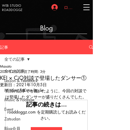
WEB STUDIO
ログイン
ROADDOGGZ
Blog
記事
全ての記事
Masato
全ての記事
2021年2月7日
読了時間: 3分
KEI × CiO対談で登場したダンサー①
Lesson & Feedback
更新日：
2021年10月5日
Mindset & Knowlegde
前回の記事でも書いたように、今回の対談で
は登場したダンサーが盛りだくさんでした。
Music & Footage
記事の続きは…
Event
roaddoggz.com を定期購読してお読みくだ
さい。
Zatsudan
Blog会員